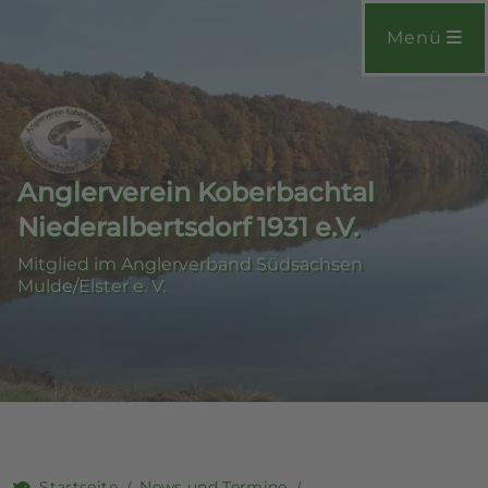
Menü
Anglerverein Koberbachtal
Niederalbertsdorf 1931 e.V.
Mitglied im Anglerverband Südsachsen
Mulde/Elster e. V.
Startseite
News und Termine