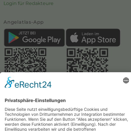
Login für Redakteure
Angelatlas-App
Webseite:
Angelatlas Sachsen
Kontakte